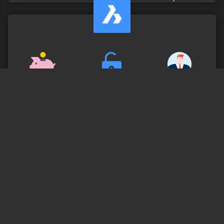
flexible
Faire
Zugänglich
Lizenzmodelle
Preisgestaltung
und
schnell
BricsCAD in Aktion
Play