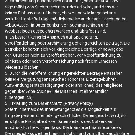
Zusammenhang ausdrücklich darauf hin, dass »cbaCAD.de«
regelmäßig von Suchmaschinen indexiert wird, und dass wir
keinen Einfluss darauf haben, ob, wo und wie lange bei uns
veröffentlichte Beiträge möglicherweise auch nach Löschung bei
»cbaCAD.de« in Datenbanken von Suchmaschinen und
Webkatalogen gespeichert werden und abrufbar sind.
4. Es besteht keinerlei Anspruch auf Speicherung,
Veröffentlichung oder Archivierung der eingereichten Beiträge. Die
Betreiber behalten sich vor, eingereichte Beiträge ohne Angabe
von Gründen nicht zu veröffentlichen, vor Veröffentlichung zu
editieren oder nach Veröffentlichung nach freiem Ermessen
wieder zu löschen.
5. Durch die Veröffentlichung eingereichter Beiträge entstehen
keinerlei Vergütungsansprüche (Honorare, Lizenzgebühren,
Aufwendungsentschädigungen oder ähnliches) des Mitgliedes
gegenüber »cbaCAD.de«. Die Mitarbeit ist ehrenamtlich
(unentgeltlich).
5. Erklärung zum Datenschutz (Privacy Policy)
Sofern innerhalb des Internetangebotes die Möglichkeit zur
Eingabe persönlicher oder geschäftlicher Daten genutzt wird, so
erfolgt die Preisgabe dieser Daten seitens des Nutzers auf
ausdrücklich freiwilliger Basis. Die Inanspruchnahme unseres
Dienstes ist - soweit technisch möglich und zumutbar - auch ohne