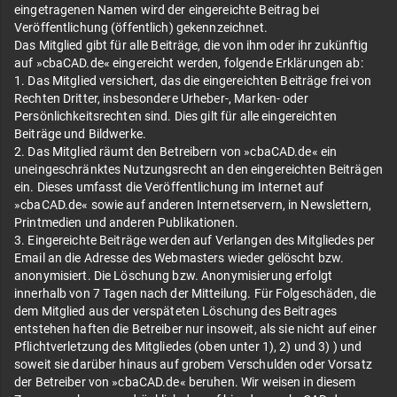
eingetragenen Namen wird der eingereichte Beitrag bei
Veröffentlichung (öffentlich) gekennzeichnet.
Das Mitglied gibt für alle Beiträge, die von ihm oder ihr zukünftig
auf »cbaCAD.de« eingereicht werden, folgende Erklärungen ab:
1. Das Mitglied versichert, das die eingereichten Beiträge frei von
Rechten Dritter, insbesondere Urheber-, Marken- oder
Persönlichkeitsrechten sind. Dies gilt für alle eingereichten
Beiträge und Bildwerke.
2. Das Mitglied räumt den Betreibern von »cbaCAD.de« ein
uneingeschränktes Nutzungsrecht an den eingereichten Beiträgen
ein. Dieses umfasst die Veröffentlichung im Internet auf
»cbaCAD.de« sowie auf anderen Internetservern, in Newslettern,
Printmedien und anderen Publikationen.
3. Eingereichte Beiträge werden auf Verlangen des Mitgliedes per
Email an die Adresse des Webmasters wieder gelöscht bzw.
anonymisiert. Die Löschung bzw. Anonymisierung erfolgt
innerhalb von 7 Tagen nach der Mitteilung. Für Folgeschäden, die
dem Mitglied aus der verspäteten Löschung des Beitrages
entstehen haften die Betreiber nur insoweit, als sie nicht auf einer
Pflichtverletzung des Mitgliedes (oben unter 1), 2) und 3) ) und
soweit sie darüber hinaus auf grobem Verschulden oder Vorsatz
der Betreiber von »cbaCAD.de« beruhen. Wir weisen in diesem