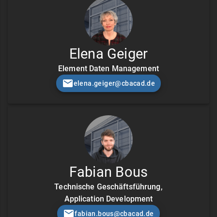
Elena Geiger
Element Daten Management
elena.geiger@cbacad.de
Fabian Bous
Technische Geschäftsführung,
Application Development
fabian.bous@cbacad.de